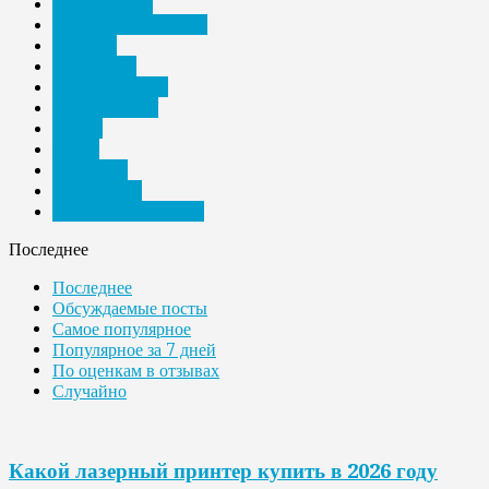
Мультимедиа
Необычные подарки
Новости
Периферия
ПК и Ноутбуки
Планшетники
Разное
Спорт
Телефоны
Технологии
Электронные книги
Последнее
Последнее
Обсуждаемые посты
Самое популярное
Популярное за 7 дней
По оценкам в отзывах
Случайно
Какой лазерный принтер купить в 2026 году