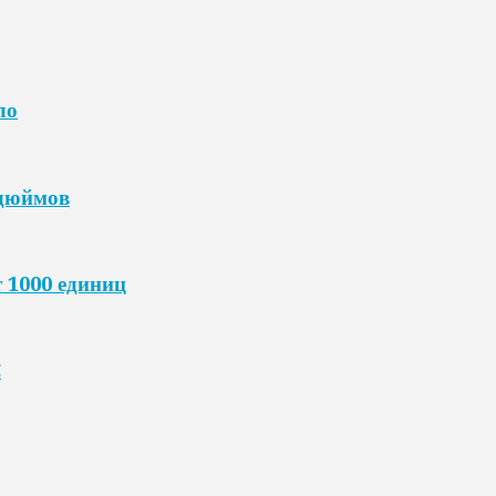
ло
 дюймов
 1000 единиц
C