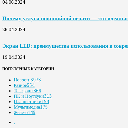
04.06.2024
Почему услуги покопийной печати — это идеальн
26.04.2024
Экран LED: преимущества использования в совр
19.04.2024
ПОПУЛЯРНЫЕ КАТЕГОРИИ
Новости
5973
Разное
554
Телефоны
366
ПК и Ноутбуки
313
Планшетники
193
Мультимедиа
175
Железо
149
.