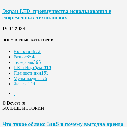
Экран LED: преимущества использования в
современных технологиях
19.04.2024
ПОПУЛЯРНЫЕ КАТЕГОРИИ
Новости
5973
Разное
554
Телефоны
366
ПК и Ноутбуки
313
Планшетники
193
Мультимедиа
175
Железо
149
.
© Devays.ru
БОЛЬШЕ ИСТОРИЙ
Что такое облако IaaS и почему выгодна аренда