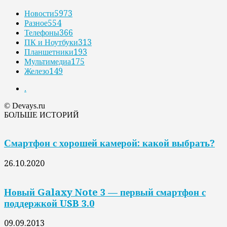
Новости
5973
Разное
554
Телефоны
366
ПК и Ноутбуки
313
Планшетники
193
Мультимедиа
175
Железо
149
.
© Devays.ru
БОЛЬШЕ ИСТОРИЙ
Смартфон с хорошей камерой: какой выбрать?
26.10.2020
Новый Galaxy Note 3 — первый смартфон с
поддержкой USB 3.0
09.09.2013