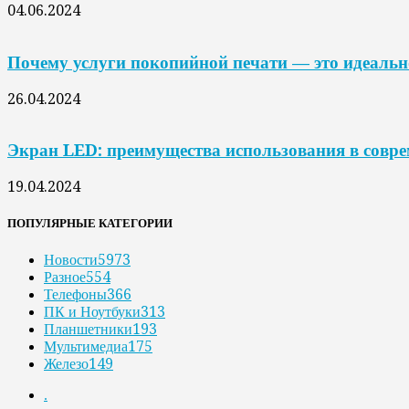
04.06.2024
Почему услуги покопийной печати — это идеальн
26.04.2024
Экран LED: преимущества использования в совр
19.04.2024
ПОПУЛЯРНЫЕ КАТЕГОРИИ
Новости
5973
Разное
554
Телефоны
366
ПК и Ноутбуки
313
Планшетники
193
Мультимедиа
175
Железо
149
.