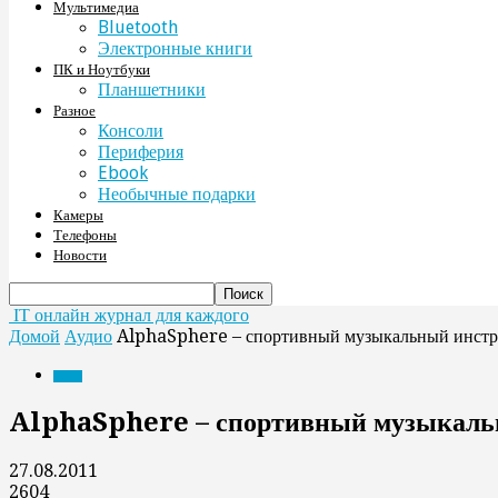
Мультимедиа
Bluetooth
Электронные книги
ПК и Ноутбуки
Планшетники
Разное
Консоли
Периферия
Ebook
Необычные подарки
Камеры
Телефоны
Новости
IT онлайн журнал для каждого
Домой
Аудио
AlphaSphere – спортивный музыкальный инст
Аудио
AlphaSphere – спортивный музыкаль
27.08.2011
2604