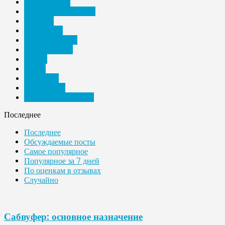
Мультимедиа
Необычные подарки
Новости
Периферия
ПК и Ноутбуки
Планшетники
Разное
Спорт
Телефоны
Технологии
Электронные книги
Последнее
Последнее
Обсуждаемые посты
Самое популярное
Популярное за 7 дней
По оценкам в отзывах
Случайно
Сабвуфер: основное назначение