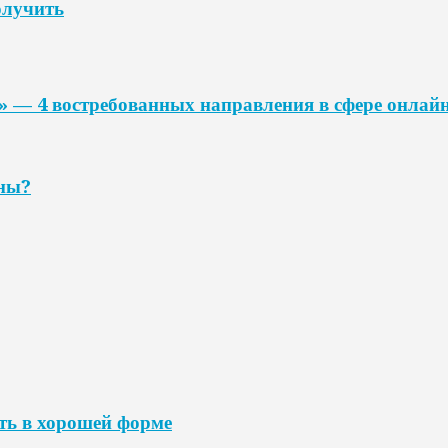
олучить
» — 4 востребованных направления в сфере онлай
ины?
ть в хорошей форме