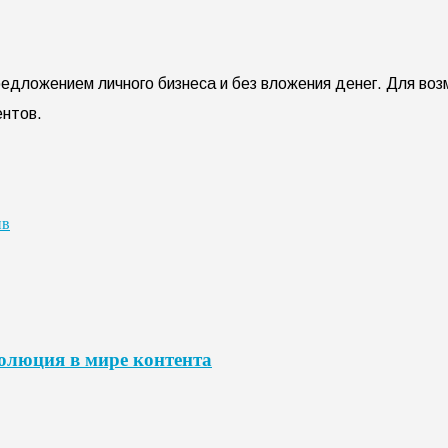
редложением личного бизнеса и без вложения денег. Для во
ентов.
ив
волюция в мире контента