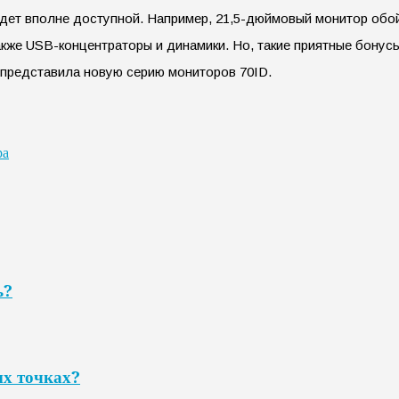
удет вполне доступной. Например, 21,5-дюймовый монитор обой
акже USB-концентраторы и динамики. Но, такие приятные бонус
 представила новую серию мониторов 70ID.
ра
ь?
ых точках?