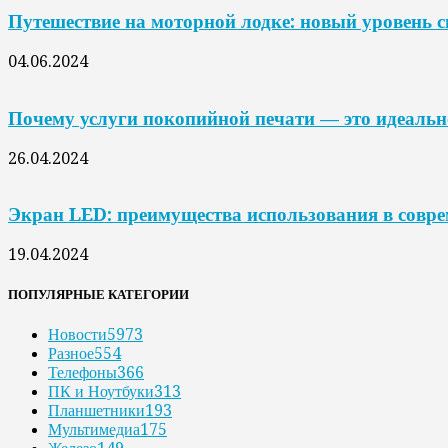
Путешествие на моторной лодке: новый уровень 
04.06.2024
Почему услуги покопийной печати — это идеальн
26.04.2024
Экран LED: преимущества использования в совр
19.04.2024
ПОПУЛЯРНЫЕ КАТЕГОРИИ
Новости
5973
Разное
554
Телефоны
366
ПК и Ноутбуки
313
Планшетники
193
Мультимедиа
175