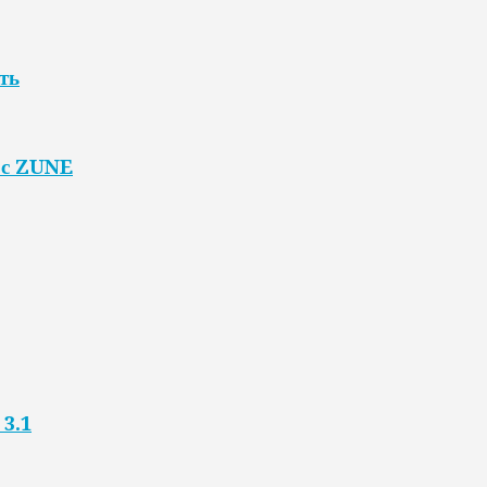
ть
 с ZUNE
3.1