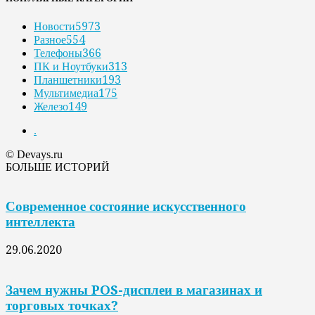
Новости
5973
Разное
554
Телефоны
366
ПК и Ноутбуки
313
Планшетники
193
Мультимедиа
175
Железо
149
.
© Devays.ru
БОЛЬШЕ ИСТОРИЙ
Современное состояние искусственного
интеллекта
29.06.2020
Зачем нужны POS-дисплеи в магазинах и
торговых точках?