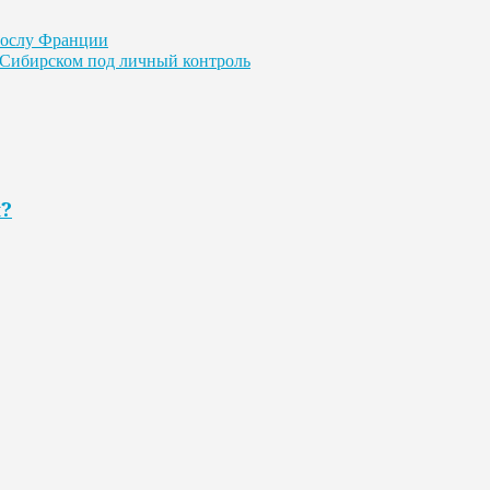
послу Франции
е-Сибирском под личный контроль
я?