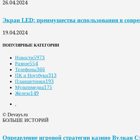
26.04.2024
Экран LED: преимущества использования в совр
19.04.2024
ПОПУЛЯРНЫЕ КАТЕГОРИИ
Новости
5973
Разное
554
Телефоны
366
ПК и Ноутбуки
313
Планшетники
193
Мультимедиа
175
Железо
149
.
© Devays.ru
БОЛЬШЕ ИСТОРИЙ
Определение игровой стратегии казино Вулкан С