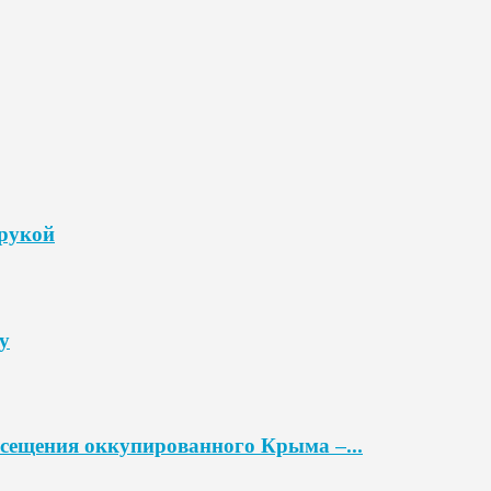
 рукой
у
осещения оккупированного Крыма –...