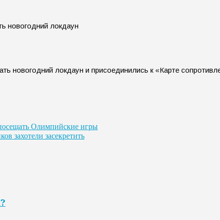
ать новогодний локдаун и присоединились к «Карте сопротивл
т посещать Олимпийские игры
ов захотели засекретить
я?