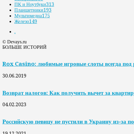
ПК и Ноутбуки
313
Планшетники
193
Мультимедиа
175
Железо
149
.
© Devays.ru
БОЛЬШЕ ИСТОРИЙ
Rox Casino: любимые игровые слоты всегда под
30.06.2019
Возврат налогов: Как получить вычет за квартир
04.02.2023
Российскую певицу не пустили в Украину из-за п
19.12.2021