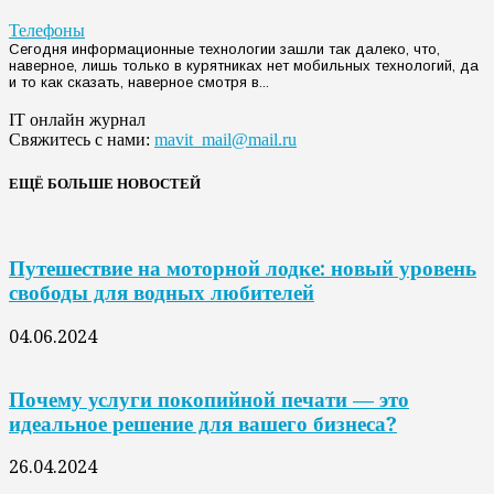
Телефоны
Сегодня информационные технологии зашли так далеко, что,
наверное, лишь только в курятниках нет мобильных технологий, да
и то как сказать, наверное смотря в...
IT онлайн журнал
Свяжитесь с нами:
mavit_mail@mail.ru
ЕЩЁ БОЛЬШЕ НОВОСТЕЙ
Путешествие на моторной лодке: новый уровень
свободы для водных любителей
04.06.2024
Почему услуги покопийной печати — это
идеальное решение для вашего бизнеса?
26.04.2024