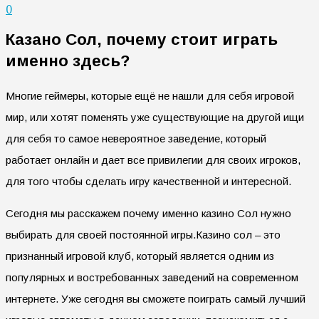
0
Казано Сол, почему стоит играть
именно здесь?
Многие геймеры, которые ещё не нашли для себя игровой
мир, или хотят поменять уже существующие на другой ищи
для себя то самое невероятное заведение, который
работает онлайн и дает все привилегии для своих игроков,
для того чтобы сделать игру качественной и интересной.
Сегодня мы расскажем почему именно казино Сол нужно
выбирать для своей постоянной игры.Казино сол – это
признанный игровой клуб, который является одним из
популярных и востребованных заведений на современном
интернете. Уже сегодня вы сможете поиграть самый лучший