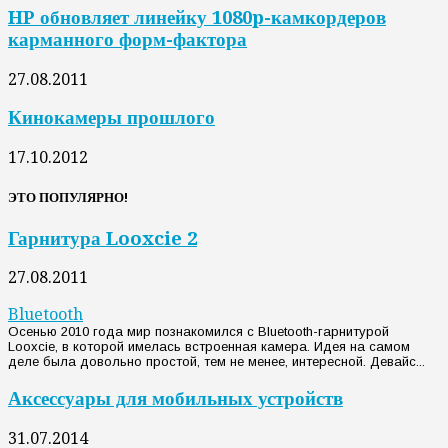
HP обновляет линейку 1080p-камкордеров
карманного форм-фактора
27.08.2011
Кинокамеры прошлого
17.10.2012
ЭТО ПОПУЛЯРНО!
Гарнитура Looxcie 2
27.08.2011
Bluetooth
Осенью 2010 года мир познакомился с Bluetooth-гарнитурой
Looxcie, в которой имелась встроенная камера. Идея на самом
деле была довольно простой, тем не менее, интересной. Девайс...
Аксессуары для мобильных устройств
31.07.2014