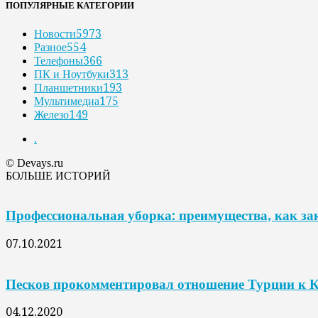
ПОПУЛЯРНЫЕ КАТЕГОРИИ
Новости
5973
Разное
554
Телефоны
366
ПК и Ноутбуки
313
Планшетники
193
Мультимедиа
175
Железо
149
.
© Devays.ru
БОЛЬШЕ ИСТОРИЙ
Профессиональная уборка: преимущества, как за
07.10.2021
Песков прокомментировал отношение Турции к 
04.12.2020