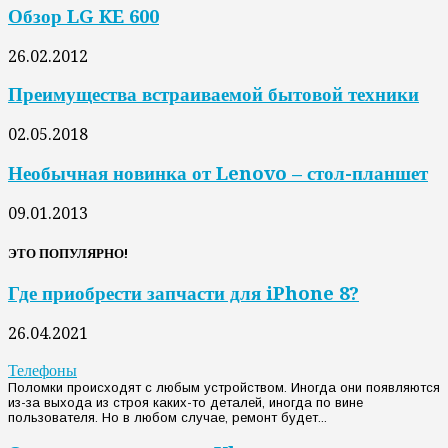
Обзор LG KE 600
26.02.2012
Преимущества встраиваемой бытовой техники
02.05.2018
Необычная новинка от Lenovo – стол-планшет
09.01.2013
ЭТО ПОПУЛЯРНО!
Где приобрести запчасти для iPhone 8?
26.04.2021
Телефоны
Поломки происходят с любым устройством. Иногда они появляются
из-за выхода из строя каких-то деталей, иногда по вине
пользователя. Но в любом случае, ремонт будет...