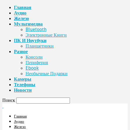
Главная
Аудио
Железо
Мультимедиа
Bluetooth
Электронные Книги
ПК И Ноутбуки
Планшетники
Разное
Консоли
Периферия
Ebook
Необычные Подарки
Камеры
Телефоны
Новости
Поиск
Главная
Аудио
Железо