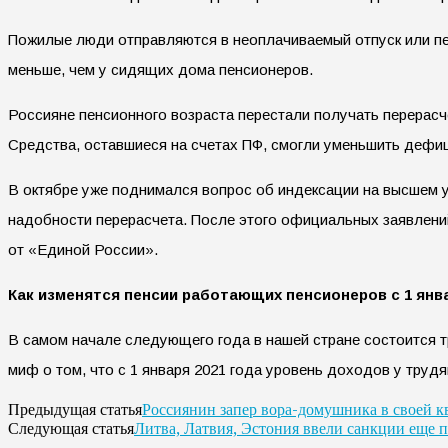
Пожилые люди отправляются в неоплачиваемый отпуск или пе
меньше, чем у сидящих дома пенсионеров.
Россияне пенсионного возраста перестали получать перерасч
Средства, оставшиеся на счетах ПФ, смогли уменьшить дефи
В октябре уже поднимался вопрос об индексации на высшем у
надобности перерасчета. После этого официальных заявлений
от «Единой России».
Как изменятся пенсии работающих пенсионеров с 1 янва
В самом начале следующего года в нашей стране состоится т
миф о том, что с 1 января 2021 года уровень доходов у труд
Россиянин запер вора-домушника в своей к
Предыдущая статья
Литва, Латвия, Эстония ввели санкции еще 
Следующая статья