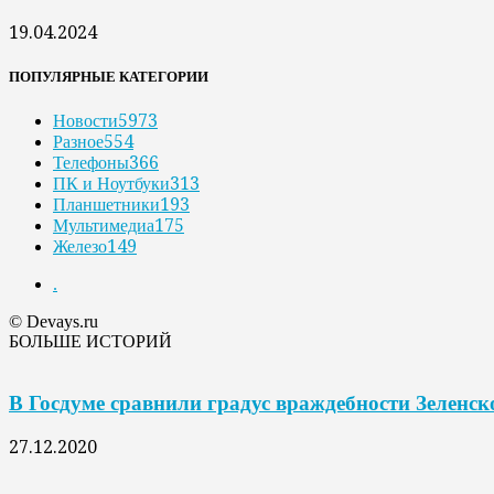
19.04.2024
ПОПУЛЯРНЫЕ КАТЕГОРИИ
Новости
5973
Разное
554
Телефоны
366
ПК и Ноутбуки
313
Планшетники
193
Мультимедиа
175
Железо
149
.
© Devays.ru
БОЛЬШЕ ИСТОРИЙ
В Госдуме сравнили градус враждебности Зеленс
27.12.2020