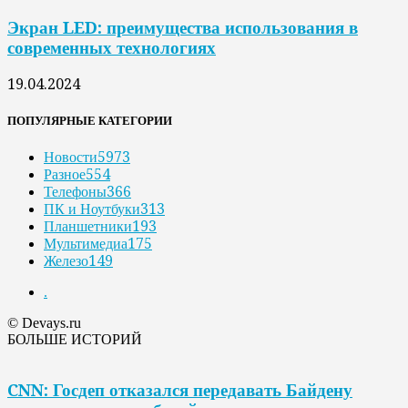
Экран LED: преимущества использования в
современных технологиях
19.04.2024
ПОПУЛЯРНЫЕ КАТЕГОРИИ
Новости
5973
Разное
554
Телефоны
366
ПК и Ноутбуки
313
Планшетники
193
Мультимедиа
175
Железо
149
.
© Devays.ru
БОЛЬШЕ ИСТОРИЙ
CNN: Госдеп отказался передавать Байдену