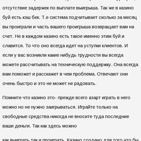
отсутствие задержек по выплате выигрыша. Так же в казино
буй есть кэш бек. Т.е система подчитывает сколько за месяц
вы проиграли и часть вашего проигрыша возвращает вам на
счет. Не в каждом казино есть такое именно этим буй и
славится. То что оно всегда идет на уступки клиентов. И
если у вас возникли какие нибудь трудности вы всегда
можете рассчитывать на техническую поддержку. Она всегда
вам поможет и расскажет в чем проблема. Отвечают они
очень быстро и это не может не радовать.
Помните что казино это- прежде всего азарт играть в него
можно но не нужно заигрываться. Играйте только на
свободные средства никогда не вносите туда последние
ваши деньги. Так как здесь можно
как выиграть так и проиграть. Казино создано для того что бы