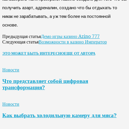
получить азарт, адреналин, создано что бы отдыхать то
никак не зарабатывать, а уж тем более на постоянной
основе.
Демо игры казино Azino 777
Предыдущая статья
Возможности в казино Император
Следующая статья
ЭТО МОЖЕТ БЫТЬ ИНТЕРЕСНО
ЕЩЕ ОТ АВТОРА
Новости
Что представляет собой цифровая
трансформация?
Новости
Как выбрать холодильную камеру для мяса?