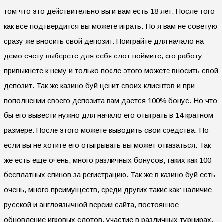
том что это действительно вы и вам есть 18 лет. После того
как все подтвердится вы можете играть. Но я вам не советую
сразу же вносить свой депозит. Поиграйте для начало на
демо счету выберете для себя слот поймите, его работу
привыкнете к нему и только после этого можете вносить свой
депозит. Так же казино буй ценит своих клиентов и при
пополнении своего депозита вам дается 100% бонус. Но что
бы его вывести нужно для начало его отыграть в 14 кратном
размере. После этого можете выводить свои средства. Но
если вы не хотите его отыгрывать вы может отказаться. Так
же есть еще очень, много различных бонусов, таких как 100
бесплатных спинов за регистрацию. Так же в казино буй есть
очень, много преимуществ, среди других такие как: наличие
русской и англоязычной версии сайта, постоянное
обновление игровых слотов, участие в различных турнирах,