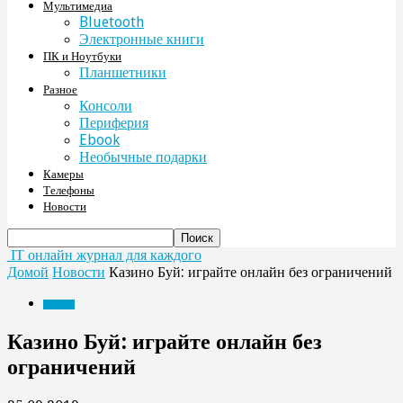
Мультимедиа
Bluetooth
Электронные книги
ПК и Ноутбуки
Планшетники
Разное
Консоли
Периферия
Ebook
Необычные подарки
Камеры
Телефоны
Новости
IT онлайн журнал для каждого
Домой
Новости
Казино Буй: играйте онлайн без ограничений
Новости
Казино Буй: играйте онлайн без
ограничений