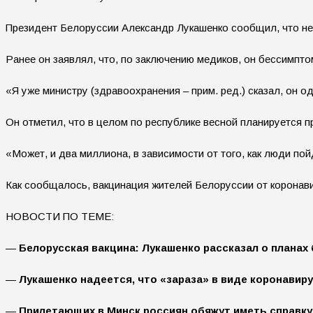
Президент Белоруссии Александр Лукашенко сообщил, что не
Ранее он заявлял, что, по заключению медиков, он бессимпто
«Я уже министру (здравоохранения – прим. ред.) сказал, он о
Он отметил, что в целом по республике весной планируется п
«Может, и два миллиона, в зависимости от того, как люди по
Как сообщалось, вакцинация жителей Белоруссии от коронави
НОВОСТИ ПО ТЕМЕ:
—
Белорусская вакцина: Лукашенко рассказал о планах
—
Лукашенко надеется, что «зараза» в виде коронавиру
—
Прилетающих в Минск россиян обяжут иметь справку