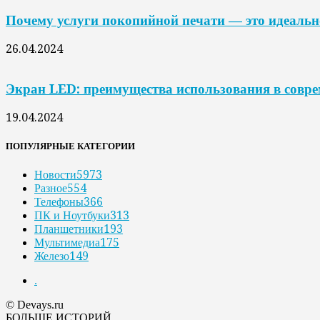
Почему услуги покопийной печати — это идеальн
26.04.2024
Экран LED: преимущества использования в совр
19.04.2024
ПОПУЛЯРНЫЕ КАТЕГОРИИ
Новости
5973
Разное
554
Телефоны
366
ПК и Ноутбуки
313
Планшетники
193
Мультимедиа
175
Железо
149
.
© Devays.ru
БОЛЬШЕ ИСТОРИЙ