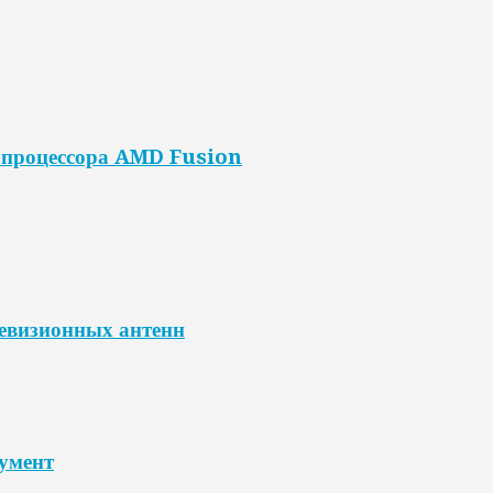
е процессора AMD Fusion
левизионных антенн
умент