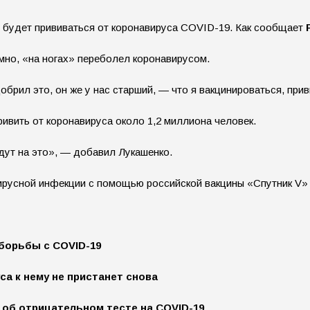
 будет прививаться от коронавируса COVID-19. Как сообщает
мно, «на ногах» переболел коронавирусом.
добрил это, он же у нас старший, — что я вакцинироваться, при
ривить от коронавируса около 1,2 миллиона человек.
йдут на это», — добавил Лукашенко.
русной инфекции с помощью российской вакцины «Спутник V» н
 борьбы с COVID-19
са к нему не пристанет снова
 об отрицательном тесте на COVID-19