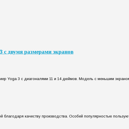
3 с двумя размерами экранов
ер Yoga 3 с диагоналями 11 и 14 дюймов. Модель с меньшим экраном 
ой благодаря качеству производства. Особей популярностью пользуют