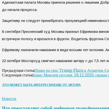
Адвокатская палата Москвы приняла решение о лишении Добро
до начала процесса.
Защитнику не следует пренебрегать презумпцией невиновност
8 сентября Пресненский суд Москвы признал Ефремова виновн
встречную полосу и врезался в фургон. Водитель фургона Се
Ефремову назначили наказание в виде восьми лет колонии. Ак
22 октября Мосгорсуд смягчил наказание актеру с до 7,5 ле
Право на снос Trump Plaza в Атлантик-Си
Предыдущая статья
Борис Моисеев сегодня, 18.12.2020: свежие 
Следующая статья
ЭТО МОЖЕТ БЫТЬ ИНТЕРЕСНО
ЕЩЕ ОТ АВТОРА
Новости
Что представляет собой цифровая трансформаци