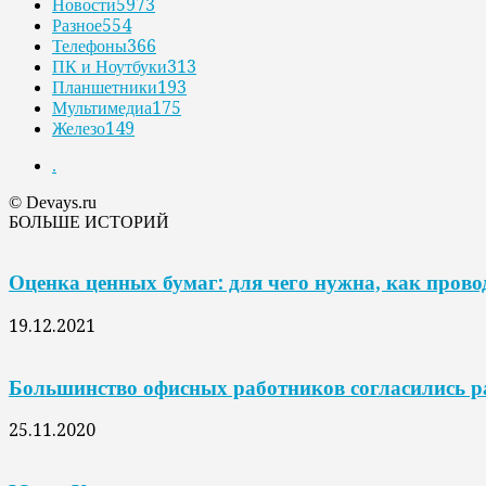
Новости
5973
Разное
554
Телефоны
366
ПК и Ноутбуки
313
Планшетники
193
Мультимедиа
175
Железо
149
.
© Devays.ru
БОЛЬШЕ ИСТОРИЙ
Оценка ценных бумаг: для чего нужна, как прово
19.12.2021
Большинство офисных работников согласились р
25.11.2020