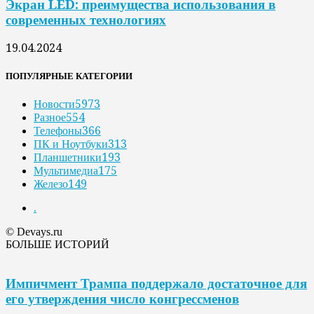
Экран LED: преимущества использования в
современных технологиях
19.04.2024
ПОПУЛЯРНЫЕ КАТЕГОРИИ
Новости
5973
Разное
554
Телефоны
366
ПК и Ноутбуки
313
Планшетники
193
Мультимедиа
175
Железо
149
.
© Devays.ru
БОЛЬШЕ ИСТОРИЙ
Импичмент Трампа поддержало достаточное для
его утверждения число конгрессменов