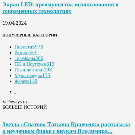
Экран LED: преимущества использования в
современных технологиях
19.04.2024
ПОПУЛЯРНЫЕ КАТЕГОРИИ
Новости
5973
Разное
554
Телефоны
366
ПК и Ноутбуки
313
Планшетники
193
Мультимедиа
175
Железо
149
.
© Devays.ru
БОЛЬШЕ ИСТОРИЙ
Звезда «Сватов» Татьяна Кравченко рассказала
о неудачном браке с внуком Владимира...