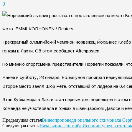
0
Фото: EMMI KORHONEN / Reuters
Трехкратный олимпийский чемпион норвежец Йоханнес Клебо о
гонкам в Лахти. Об этом сообщает Aftenposten.
По мнению спортсмена, представители Норвегии показали, чт
Ранее в субботу, 23 января, Большунов проиграл вернувшимся
Второе место занял Шюр Рете, отставший от лидера на 0,4 сек
Этап Кубка мира в Лахти стал первым для норвежцев в этом с
Команда не участвовала в гонках в швейцарском Давосе и неме
Видеопроповеди опального схимонаха Серг
Предыдущая статья
Начальник генштаба Испании ушел в отставк
Следующая статья