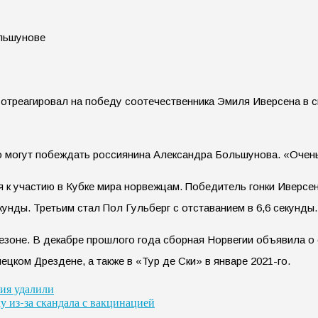
треагировал на победу соотечественника Эмиля Иверсена в ск
о могут побеждать россиянина Александра Большунова. «Очень
 к участию в Кубке мира норвежцам. Победитель гонки Иверсен 
унды. Третьим стал Пол Гульберг с отставанием в 6,6 секунды.
езоне. В декабре прошлого года сборная Норвегии объявила о 
цком Дрездене, а также в «Тур де Ски» в январе 2021-го.
ия удалили
у из-за скандала с вакцинацией