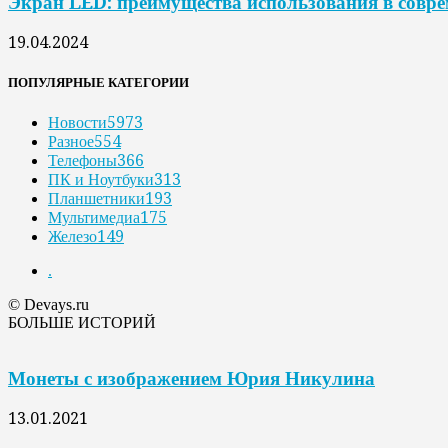
Экран LED: преимущества использования в совр
19.04.2024
ПОПУЛЯРНЫЕ КАТЕГОРИИ
Новости
5973
Разное
554
Телефоны
366
ПК и Ноутбуки
313
Планшетники
193
Мультимедиа
175
Железо
149
.
© Devays.ru
БОЛЬШЕ ИСТОРИЙ
Монеты с изображением Юрия Никулина
13.01.2021