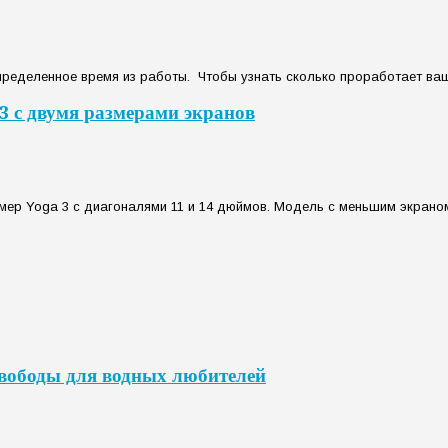
ределенное время из работы. Чтобы узнать сколько проработает ваш д
3 с двумя размерами экранов
ер Yoga 3 с диагоналями 11 и 14 дюймов. Модель с меньшим экраном 
свободы для водных любителей