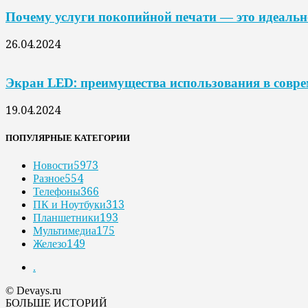
Почему услуги покопийной печати — это идеальн
26.04.2024
Экран LED: преимущества использования в совр
19.04.2024
ПОПУЛЯРНЫЕ КАТЕГОРИИ
Новости
5973
Разное
554
Телефоны
366
ПК и Ноутбуки
313
Планшетники
193
Мультимедиа
175
Железо
149
.
© Devays.ru
БОЛЬШЕ ИСТОРИЙ