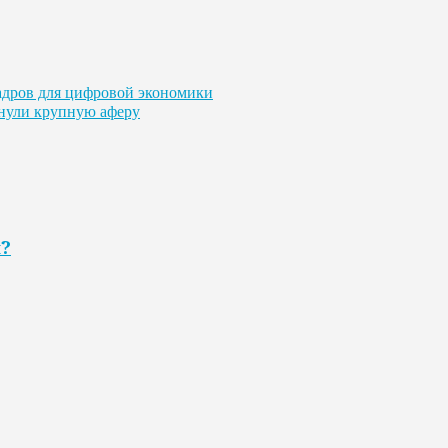
адров для цифровой экономики
рнули крупную аферу
я?