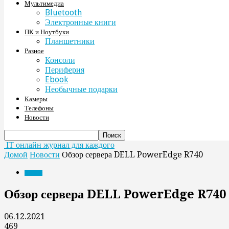
Мультимедиа
Bluetooth
Электронные книги
ПК и Ноутбуки
Планшетники
Разное
Консоли
Периферия
Ebook
Необычные подарки
Камеры
Телефоны
Новости
IT онлайн журнал для каждого
Домой
Новости
Обзор сервера DELL PowerEdge R740
Новости
Обзор сервера DELL PowerEdge R740
06.12.2021
469