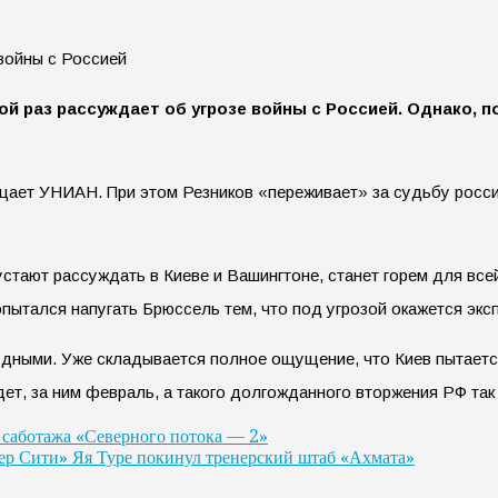
 раз рассуждает об угрозе войны с Россией. Однако, по 
общает УНИАН. При этом Резников «переживает» за судьбу росс
устают рассуждать в Киеве и Вашингтоне, станет горем для все
пытался напугать Брюссель тем, что под угрозой окажется эксп
удными. Уже складывается полное ощущение, что Киев пытаетс
дет, за ним февраль, а такого долгожданного вторжения РФ так 
 саботажа «Северного потока — 2»
р Сити» Яя Туре покинул тренерский штаб «Ахмата»