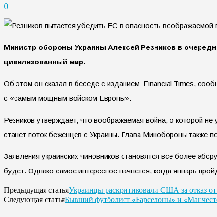
0
Министр обороны Украины Алексей Резников в очередной
цивилизованный мир.
Об этом он сказал в беседе с изданием Financial Times, со
с «самым мощным войском Европы».
Резников утверждает, что воображаемая война, о которой не 
станет поток беженцев с Украины. Глава Минобороны также по
Заявления украинских чиновников становятся все более абср
будет. Однако самое интересное начнется, когда январь прой
Украинцы раскритиковали США за отказ от
Предыдущая статья
Бывший футболист «Барселоны» и «Манчесте
Следующая статья