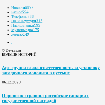
Новости
5973
Разное
554
Телефоны
366
ПК и Ноутбуки
313
Планшетники
193
Мультимедиа
175
Железо
149
.
© Devays.ru
БОЛЬШЕ ИСТОРИЙ
Арт-группа взяла ответственность за установку
загадочного монолита в пустыне
06.12.2020
Порошенко сравнил российские санкции с
государственной наградой