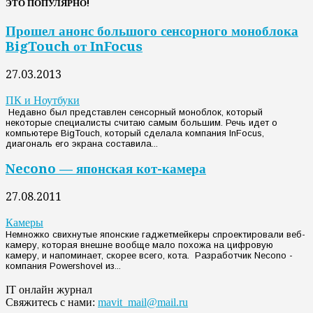
ЭТО ПОПУЛЯРНО!
Прошел анонс большого сенсорного моноблока
BigTouch от InFocus
27.03.2013
ПК и Ноутбуки
Недавно был представлен сенсорный моноблок, который
некоторые специалисты считаю самым большим. Речь идет о
компьютере BigTouch, который сделала компания InFocus,
диагональ его экрана составила...
Necono — японская кот-камера
27.08.2011
Камеры
Немножко свихнутые японские гаджетмейкеры спроектировали веб-
камеру, которая внешне вообще мало похожа на цифровую
камеру, и напоминает, скорее всего, кота. Разработчик Necono -
компания Powershovel из...
IT онлайн журнал
Свяжитесь с нами:
mavit_mail@mail.ru