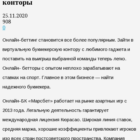
конторы
25.11.2020
908
0
Онлайн-беттинг становится все более популярным. Зайти в
виртуальную букмекерскую контору с любимого гаджета и
поставить на выигрыш выбранной команды теперь легко.
Онлайн- бетторы с опытом неплохо зарабатывают на
ставках на спорт. Главное в этом бизнесе — найти
надежного букмекера.
Онлайн-БК «Марсбет» работает на рынке азартных игр с
2013 года. Легальную деятельность гарантирует
международная лицензия Кюрасао. Широкая линия ставок,
средняя маржа, хорошие коэффициенты привлекают игроков
изо всех стран постсоветского пространства. Компания