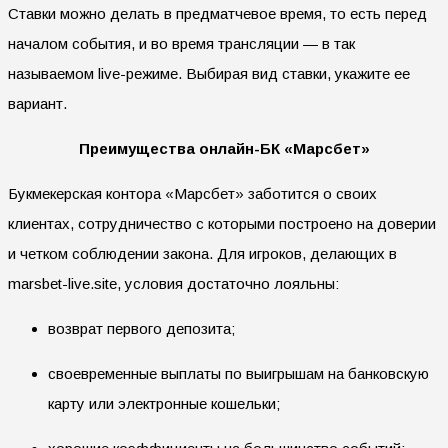
Ставки можно делать в предматчевое время, то есть перед
началом события, и во время трансляции — в так
называемом live-режиме. Выбирая вид ставки, укажите ее
вариант.
Преимущества онлайн-БК «Марсбет»
Букмекерская контора «Марсбет» заботится о своих
клиентах, сотрудничество с которыми построено на доверии
и четком соблюдении закона. Для игроков, делающих в
marsbet-live.site, условия достаточно лояльны:
возврат первого депозита;
своевременные выплаты по выигрышам на банковскую
карту или электронные кошельки;