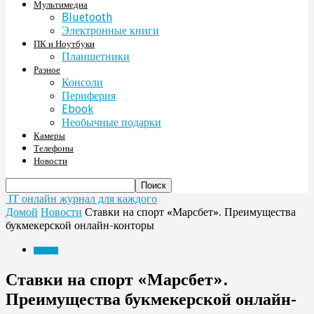
Мультимедиа
Bluetooth
Электронные книги
ПК и Ноутбуки
Планшетники
Разное
Консоли
Периферия
Ebook
Необычные подарки
Камеры
Телефоны
Новости
IT онлайн журнал для каждого
Домой
Новости
Ставки на спорт «Марсбет». Преимущества
букмекерской онлайн-конторы
Новости
Ставки на спорт «Марсбет».
Преимущества букмекерской онлайн-