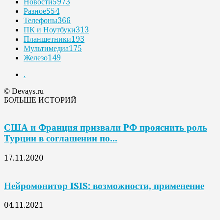
Новости
5973
Разное
554
Телефоны
366
ПК и Ноутбуки
313
Планшетники
193
Мультимедиа
175
Железо
149
.
© Devays.ru
БОЛЬШЕ ИСТОРИЙ
США и Франция призвали РФ прояснить роль
Турции в соглашении по...
17.11.2020
Нейромонитор ISIS: возможности, применение
04.11.2021