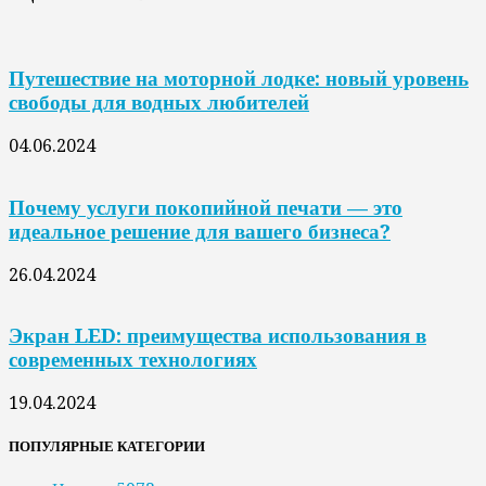
Путешествие на моторной лодке: новый уровень
свободы для водных любителей
04.06.2024
Почему услуги покопийной печати — это
идеальное решение для вашего бизнеса?
26.04.2024
Экран LED: преимущества использования в
современных технологиях
19.04.2024
ПОПУЛЯРНЫЕ КАТЕГОРИИ