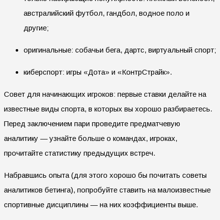
австралийский футбол, гандбол, водное поло и
другие;
оригинальные: собачьи бега, дартс, виртуальный спорт;
киберспорт: игры «Дота» и «КонтрСтрайк».
Совет для начинающих игроков: первые ставки делайте на
известные виды спорта, в которых вы хорошо разбираетесь.
Перед заключением пари проведите предматчевую
аналитику — узнайте больше о командах, игроках,
прочитайте статистику предыдущих встреч.
Набравшись опыта (для этого хорошо бы почитать советы
аналитиков бетинга), попробуйте ставить на малоизвестные
спортивные дисциплины — на них коэффициенты выше.