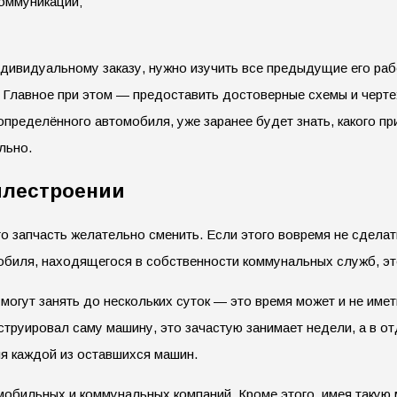
коммуникации;
ндивидуальному заказу, нужно изучить все предыдущие его раб
е. Главное при этом — предоставить достоверные схемы и черт
пределённого автомобиля, уже заранее будет знать, какого пр
льно.
илестроении
го запчасть желательно сменить. Если этого вовремя не сделат
мобиля, находящегося в собственности коммунальных служб, э
огут занять до нескольких суток — это время может и не имет
нструировал саму машину, это зачастую занимает недели, а в о
ля каждой из оставшихся машин.
мобильных и коммунальных компаний. Кроме этого, имея такую