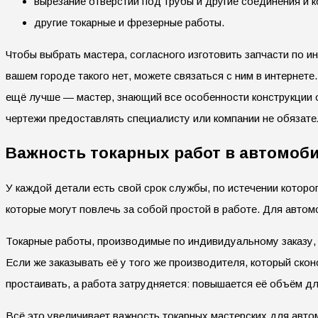
вырезание отверстий под трубы и другие соединения и 
другие токарные и фрезерные работы.
Чтобы выбрать мастера, согласного изготовить запчасти по и
вашем городе такого нет, можете связаться с ним в интернет
ещё лучше — мастер, знающий все особенности конструкции о
чертежи предоставлять специалисту или компании не обязате
Важность токарных работ в автомоб
У каждой детали есть свой срок службы, по истечении которо
которые могут повлечь за собой простой в работе. Для авто
Токарные работы, производимые по индивидуальному заказу, м
Если же заказывать её у того же производителя, который ско
простаивать, а работа затрудняется: повышается её объём д
Всё это увеличивает важность токарных мастерских для авто