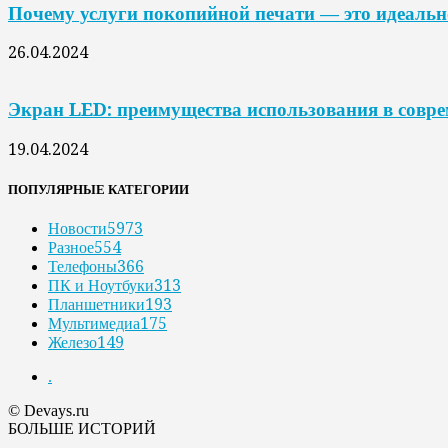
Почему услуги покопийной печати — это идеальн
26.04.2024
Экран LED: преимущества использования в совр
19.04.2024
ПОПУЛЯРНЫЕ КАТЕГОРИИ
Новости
5973
Разное
554
Телефоны
366
ПК и Ноутбуки
313
Планшетники
193
Мультимедиа
175
Железо
149
.
© Devays.ru
БОЛЬШЕ ИСТОРИЙ