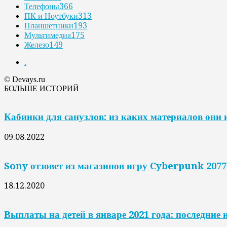
Телефоны
366
ПК и Ноутбуки
313
Планшетники
193
Мультимедиа
175
Железо
149
.
© Devays.ru
БОЛЬШЕ ИСТОРИЙ
Кабинки для санузлов: из каких материалов они
09.08.2022
Sony отзовет из магазинов игру Cyberpunk 2077
18.12.2020
Выплаты на детей в январе 2021 года: последние н