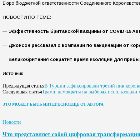
Бюро бюджетной ответственности Соединенного Королевства 
НОВОСТИ ПО ТЕМЕ:
—
Эффективность британской вакцины от COVID-19 As
—
Джонсон рассказал о компании по вакцинации от кор
—
Великобритания сократит время изоляции для прибы
Источник
В Турции зафиксировали третий пик корон
Предыдущая статья
Трамп: демократы на выборах использовали 
Следующая статья
ЭТО МОЖЕТ БЫТЬ ИНТЕРЕСНО
ЕЩЕ ОТ АВТОРА
Новости
Что представляет собой цифровая трансформаци