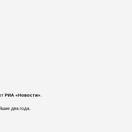
ает
РИА «Новости»
.
йшие два года.