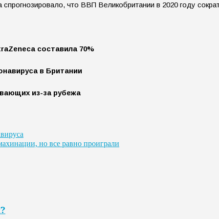
спрогнозировало, что ВВП Великобритании в 2020 году сократ
traZeneca составила 70%
онавируса в Британии
вающих из-за рубежа
авируса
махинации, но все равно проиграли
я?