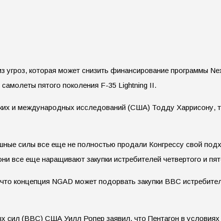
из угроз, которая может снизить финансирование программы Nex
самолеты пятого поколения F-35 Lightning II.
ских и международных исследований (США) Тодду Харрисону, 
шные силы все еще не полностью продали Конгрессу свой подх
 они все еще наращивают закупки истребителей четвертого и пя
, что концепция NGAD может подорвать закупки ВВС истребите
х сил (ВВС) США Уилл Ропер заявил, что Пентагон в условиях