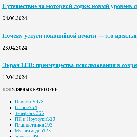
Путешествие на моторной лодке: новый уровень 
04.06.2024
Почему услуги покопийной печати — это идеальн
26.04.2024
Экран LED: преимущества использования в совр
19.04.2024
ПОПУЛЯРНЫЕ КАТЕГОРИИ
Новости
5973
Разное
554
Телефоны
366
ПК и Ноутбуки
313
Планшетники
193
Мультимедиа
175
Железо
149