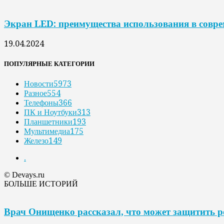
Экран LED: преимущества использования в совр
19.04.2024
ПОПУЛЯРНЫЕ КАТЕГОРИИ
Новости
5973
Разное
554
Телефоны
366
ПК и Ноутбуки
313
Планшетники
193
Мультимедиа
175
Железо
149
.
© Devays.ru
БОЛЬШЕ ИСТОРИЙ
Врач Онищенко рассказал, что может защитить 