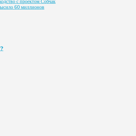
ходство с проектом Собчак
высило 60 миллионов
я?