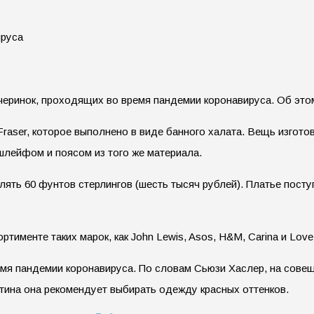
черинок, проходящих во время пандемии коронавируса. Об это
Fraser, которое выполнено в виде банного халата. Вещь изгото
лейфом и поясом из того же материала.
ять 60 фунтов стерлингов (шесть тысяч рублей). Платье посту
именте таких марок, как John Lewis, Asos, H&M, Carina и Love 
емя пандемии коронавируса. По словам Сьюзи Хаслер, на сов
нтина она рекомендует выбирать одежду красных оттенков.