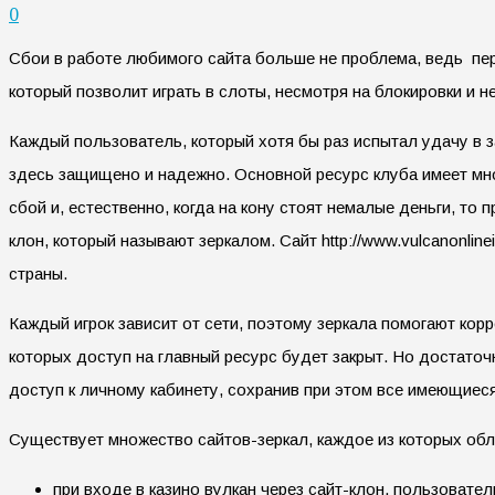
0
Сбои в работе любимого сайта больше не проблема, ведь пе
который позволит играть в слоты, несмотря на блокировки и н
Каждый пользователь, который хотя бы раз испытал удачу в 
здесь защищено и надежно. Основной ресурс клуба имеет мн
сбой и, естественно, когда на кону стоят немалые деньги, то 
клон, который называют зеркалом. Сайт http://www.vulcanonlin
страны.
Каждый игрок зависит от сети, поэтому зеркала помогают кор
которых доступ на главный ресурс будет закрыт. Но достато
доступ к личному кабинету, сохранив при этом все имеющиес
Существует множество сайтов-зеркал, каждое из которых об
при входе в казино вулкан через сайт-клон, пользоват