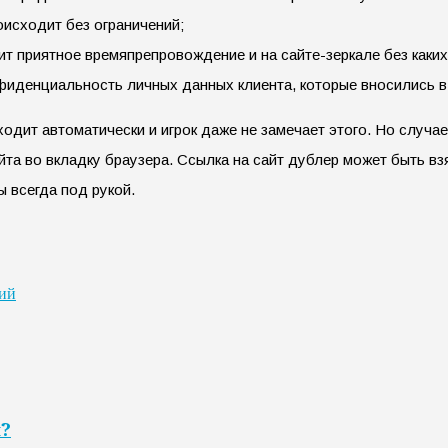
исходит без ограничений;
т приятное времяпрепровождение и на сайте-зеркале без каких
нфиденциальность личных данных клиента, которые вносились в
дит автоматически и игрок даже не замечает этого. Но случае
та во вкладку браузера. Ссылка на сайт дублер может быть взя
 всегда под рукой.
ний
я?