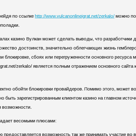
рейдя по ссылке
http://www.vulcanonlineigrat.net/zerkalo/
можно пол
еполадки.
залах казино Вулкан может сделать выводы, что разработчики 
ожество достоинств, значительно облегчающих жизнь гемблер
при блокировке, сбоях или перегруженности основного ресурса м
eigrat.net/zerkalo/ является полным отражением основного сайта
ректно обойти блокировки провайдеров. Помимо этого, может в
чно быть зарегистрированным клиентом казино на главном исто
я возможности.
ладает весомыми плюсами:
елю предоставляется возможность так же принимать участие во 