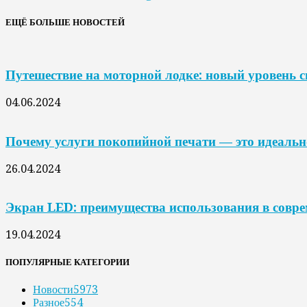
ЕЩЁ БОЛЬШЕ НОВОСТЕЙ
Путешествие на моторной лодке: новый уровень 
04.06.2024
Почему услуги покопийной печати — это идеальн
26.04.2024
Экран LED: преимущества использования в совр
19.04.2024
ПОПУЛЯРНЫЕ КАТЕГОРИИ
Новости
5973
Разное
554