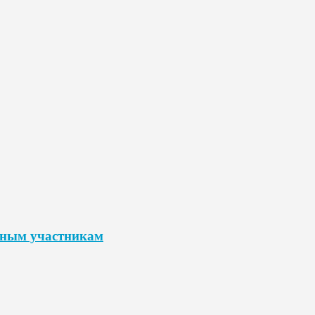
вным участникам