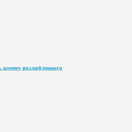
ь измену возлюбленного