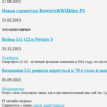
27.08.2011
Новая гарнитура Bowers&Wilkins P3
15.02.2013
ЭТО ПОПУЛЯРНО!
Война LG G2 и Nexus 5
31.12.2013
Телефоны
Смартфон LG G2 - истинный флагман компании в 2013 году, по-насто
Компания LG решила вернуться в 70-е годы и выпу
05.09.2013
Мультимедиа
Ретро стиль популярен также, как и противоположный ему хай тек. С
IT онлайн журнал
Свяжитесь с нами:
mavit_mail@mail.ru