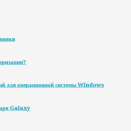
овинки
торизации?
ний для операционной системы Windows
даря Galaxy