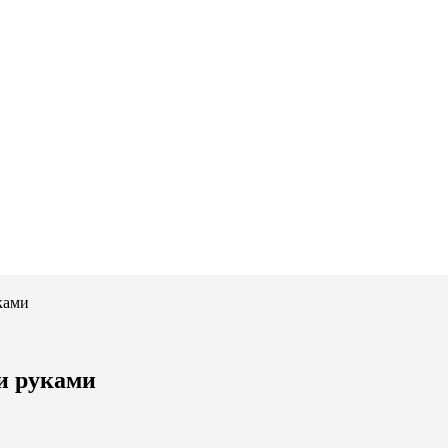
ками
и руками