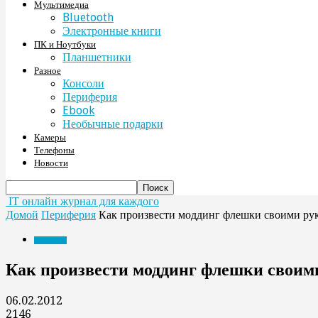
Мультимедиа
Bluetooth
Электронные книги
ПК и Ноутбуки
Планшетники
Разное
Консоли
Периферия
Ebook
Необычные подарки
Камеры
Телефоны
Новости
IT онлайн журнал для каждого
Домой
Периферия
Как произвести моддинг флешки своими ру
Периферия
Как произвести моддинг флешки своим
06.02.2012
2146