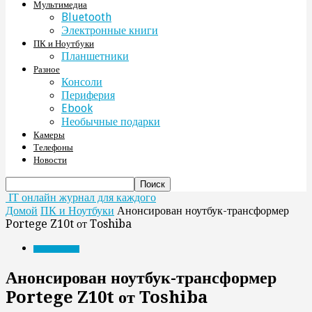
Мультимедиа
Bluetooth
Электронные книги
ПК и Ноутбуки
Планшетники
Разное
Консоли
Периферия
Ebook
Необычные подарки
Камеры
Телефоны
Новости
IT онлайн журнал для каждого
Домой
ПК и Ноутбуки
Анонсирован ноутбук-трансформер
Portege Z10t от Toshiba
ПК и Ноутбуки
Анонсирован ноутбук-трансформер
Portege Z10t от Toshiba