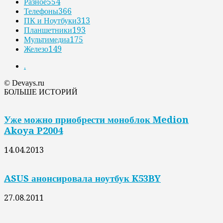
Разное
554
Телефоны
366
ПК и Ноутбуки
313
Планшетники
193
Мультимедиа
175
Железо
149
.
© Devays.ru
БОЛЬШЕ ИСТОРИЙ
Уже можно приобрести моноблок Medion
Akoya P2004
14.04.2013
ASUS анонсировала ноутбук K53BY
27.08.2011