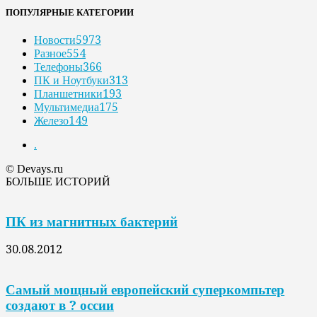
ПОПУЛЯРНЫЕ КАТЕГОРИИ
Новости
5973
Разное
554
Телефоны
366
ПК и Ноутбуки
313
Планшетники
193
Мультимедиа
175
Железо
149
.
© Devays.ru
БОЛЬШЕ ИСТОРИЙ
ПК из магнитных бактерий
30.08.2012
Самый мощный европейский суперкомпьтер
создают в ? оссии