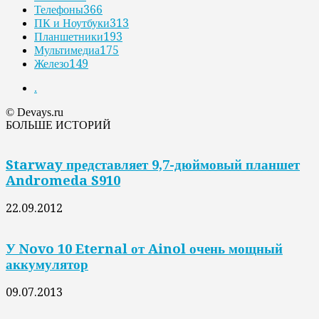
Телефоны
366
ПК и Ноутбуки
313
Планшетники
193
Мультимедиа
175
Железо
149
.
© Devays.ru
БОЛЬШЕ ИСТОРИЙ
Starway представляет 9,7-дюймовый планшет
Andromeda S910
22.09.2012
У Novo 10 Eternal от Ainol очень мощный
аккумулятор
09.07.2013