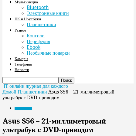
Мультимедиа
Bluetooth
Электронные книги
ПК и Ноутбуки
Планшетники
Разное
Консоли
Периферия
Ebook
Необычные подарки
Камеры
Телефоны
Новости
IT онлайн журнал для каждого
Домой
Планшетники
Asus S56 – 21-миллиметровый
ультрабук с DVD-приводом
Планшетники
Asus S56 – 21-миллиметровый
ультрабук с DVD-приводом