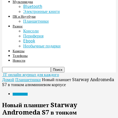
Мультимедиа
Bluetooth
Электронные книги
ПК и Ноутбуки
Планшетники
Разное
Консоли
Периферия
Ebook
Необычные подарки
Камеры
Телефоны
Новости
IT онлайн журнал для каждого
Домой
Планшетники
Новый планшет Starway Andromeda
S7 в тонком алюминиевом корпусе
Планшетники
Новый планшет Starway
Andromeda S7 в тонком