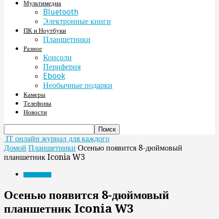
Мультимедиа
Bluetooth
Электронные книги
ПК и Ноутбуки
Планшетники
Разное
Консоли
Периферия
Ebook
Необычные подарки
Камеры
Телефоны
Новости
IT онлайн журнал для каждого
Домой
Планшетники
Осенью появится 8-дюймовый
планшетник Iconia W3
Планшетники
Осенью появится 8-дюймовый
планшетник Iconia W3