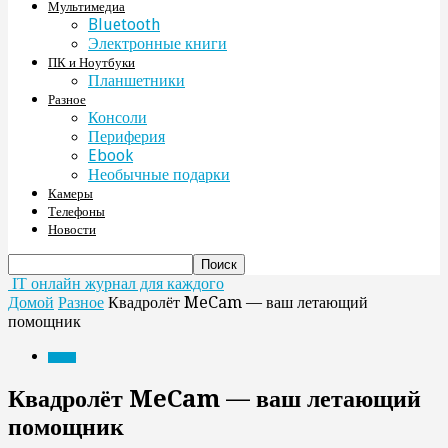
Мультимедиа
Bluetooth
Электронные книги
ПК и Ноутбуки
Планшетники
Разное
Консоли
Периферия
Ebook
Необычные подарки
Камеры
Телефоны
Новости
IT онлайн журнал для каждого
Домой
Разное
Квадролёт MeCam — ваш летающий
помощник
Разное
Квадролёт MeCam — ваш летающий
помощник