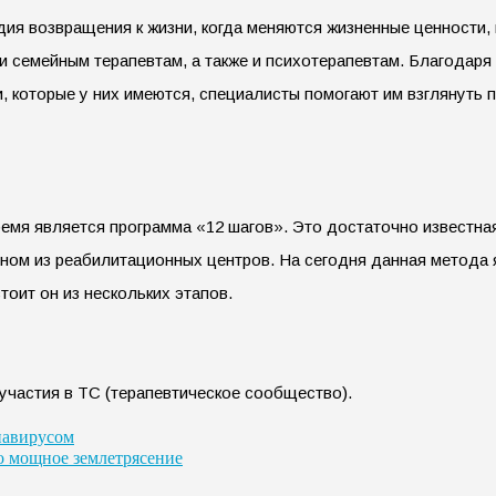
дия возвращения к жизни, когда меняются жизненные ценности
семейным терапевтам, а также и психотерапевтам. Благодаря 
 которые у них имеются, специалисты помогают им взглянуть 
мя является программа «12 шагов». Это достаточно известная
дном из реабилитационных центров. На сегодня данная метода
оит он из нескольких этапов.
частия в ТС (терапевтическое сообщество).
навирусом
о мощное землетрясение