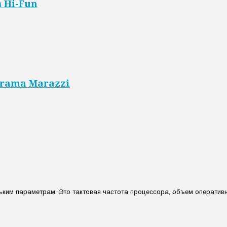
и Hi-Fun
Kerama Marazzi
ким параметрам. Это тактовая частота процессора, объем оперативной