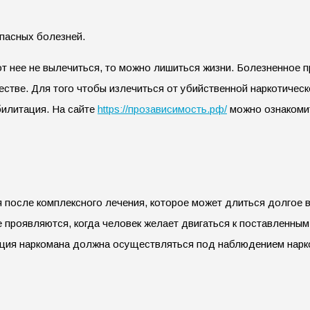
опасных болезней.
т нее не вылечиться, то можно лишиться жизни. Болезненное пр
стве. Для того чтобы излечиться от убийственной наркотическ
билитация. На сайте
https://прозависимость.рф/
можно ознакомит
 после комплексного лечения, которое может длиться долгое вр
е проявляются, когда человек желает двигаться к поставленным
ция наркомана должна осуществляться под наблюдением наркол