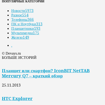
ПОПУЛЯРНЫЕ КАТЕГОРИИ
Новости
5973
Разное
554
Телефоны
366
ПК и Ноутбуки
313
Планшетники
193
Мультимедиа
175
Железо
149
.
© Devays.ru
БОЛЬШЕ ИСТОРИЙ
Планшет или смартфон? IconBIT NetTAB
Mercury Q7 – краткий обзор
25.11.2013
HTC Explorer