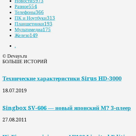
Новости
5973
Разное
554
Телефоны
366
ПК и Ноутбуки
313
Планшетники
193
Мультимедиа
175
Железо
149
.
© Devays.ru
БОЛЬШЕ ИСТОРИЙ
Технические характеристики Sirus HD-3000
18.07.2019
Singbox SV-606 — новый японский М? 3-плеер
27.08.2011