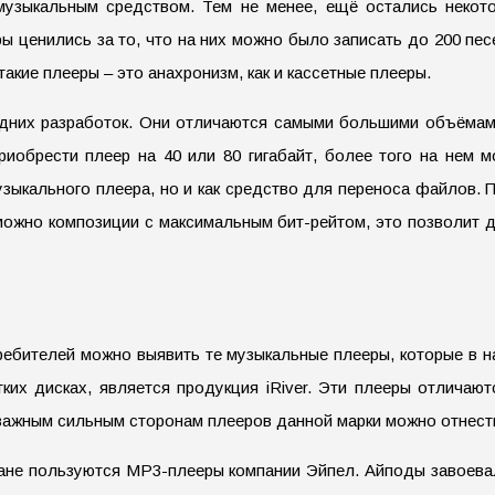
узыкальным средством. Тем не менее, ещё остались некото
ы ценились за то, что на них можно было записать до 200 пес
акие плееры – это анахронизм, как и кассетные плееры.
едних разработок. Они отличаются самыми большими объёмам
иобрести плеер на 40 или 80 гигабайт, более того на нем м
узыкального плеера, но и как средство для переноса файлов. 
 можно композиции с максимальным бит-рейтом, это позволит д
требителей можно выявить те музыкальные плееры, которые в 
их дисках, является продукция iRiver. Эти плееры отличаютс
важным сильным сторонам плееров данной марки можно отнести
ане пользуются МР3-плееры компании Эйпел. Айподы завоева