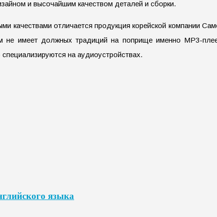
изайном и высочайшим качеством деталей и сборки.
ми качествами отличается продукция корейской компании Самсу
ом не имеет должных традиций на поприще именно МР3-плее
 специализируются на аудиоустройствах.
нглийского языка