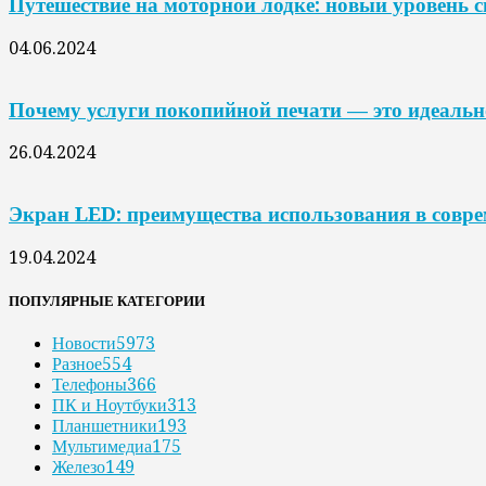
Путешествие на моторной лодке: новый уровень 
04.06.2024
Почему услуги покопийной печати — это идеальн
26.04.2024
Экран LED: преимущества использования в совр
19.04.2024
ПОПУЛЯРНЫЕ КАТЕГОРИИ
Новости
5973
Разное
554
Телефоны
366
ПК и Ноутбуки
313
Планшетники
193
Мультимедиа
175
Железо
149