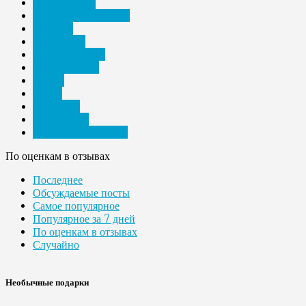
Мультимедиа
Необычные подарки
Новости
Периферия
ПК и Ноутбуки
Планшетники
Разное
Спорт
Телефоны
Технологии
Электронные книги
По оценкам в отзывах
Последнее
Обсуждаемые посты
Самое популярное
Популярное за 7 дней
По оценкам в отзывах
Случайно
Необычные подарки