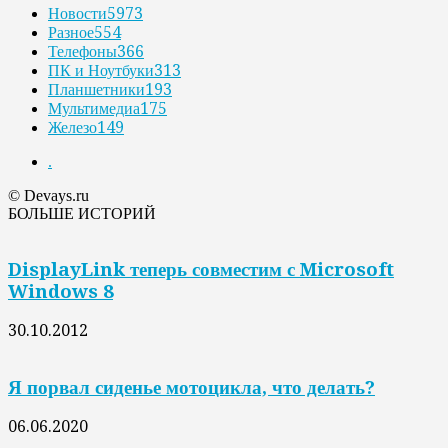
Новости
5973
Разное
554
Телефоны
366
ПК и Ноутбуки
313
Планшетники
193
Мультимедиа
175
Железо
149
.
© Devays.ru
БОЛЬШЕ ИСТОРИЙ
DisplayLink теперь совместим с Microsoft
Windows 8
30.10.2012
Я порвал сиденье мотоцикла, что делать?
06.06.2020