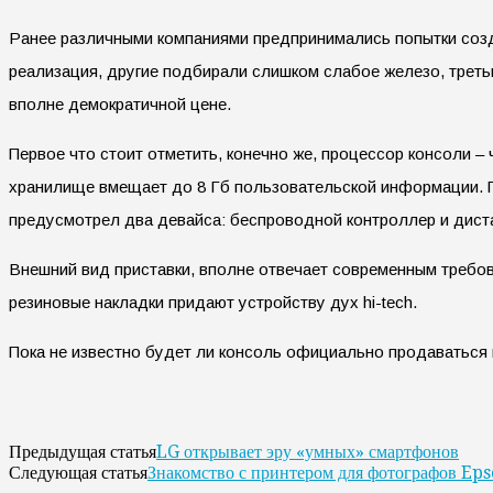
Ранее различными компаниями предпринимались попытки созда
реализация, другие подбирали слишком слабое железо, треть
вполне демократичной цене.
Первое что стоит отметить, конечно же, процессор консоли – 
хранилище вмещает до 8 Гб пользовательской информации. П
предусмотрел два девайса: беспроводной контроллер и дист
Внешний вид приставки, вполне отвечает современным требов
резиновые накладки придают устройству дух hi-tech.
Пока не известно будет ли консоль официально продаваться в 
LG открывает эру «умных» смартфонов
Предыдущая статья
Знакомство с принтером для фотографов E
Следующая статья