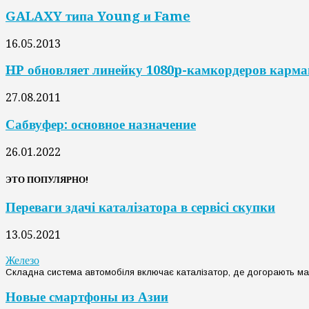
GALAXY типа Young и Fame
16.05.2013
HP обновляет линейку 1080p-камкордеров карм
27.08.2011
Сабвуфер: основное назначение
26.01.2022
ЭТО ПОПУЛЯРНО!
Переваги здачі каталізатора в сервісі скупки
13.05.2021
Железо
Складна система автомобіля включає каталізатор, де догорають масля
Новые смартфоны из Азии