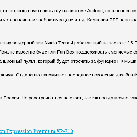
ть полноценную приставку на системе Android, но в основном
и устанавливали заоблачную цену и т.д. Компания ZTE попыта
четырехядерный чип Nvidia Tegra 4 работающий на частоте 2,5 
ока не известно будет ли Fun Box поддерживать сменяемые ф
анционный пульт, который будет отвечать за функцию ПК мыши
аниям. Отдаленно напоминает последнее поколение дизайна iMa
России. Но расстраиваться не стоит, так как всегда можно зака
pson Expression Premium XP-710