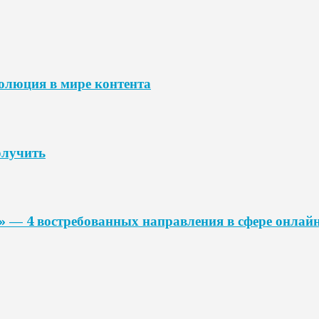
волюция в мире контента
олучить
» — 4 востребованных направления в сфере онлай