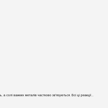
солі важких металів частково зв'язуються. Всі ці реакції...