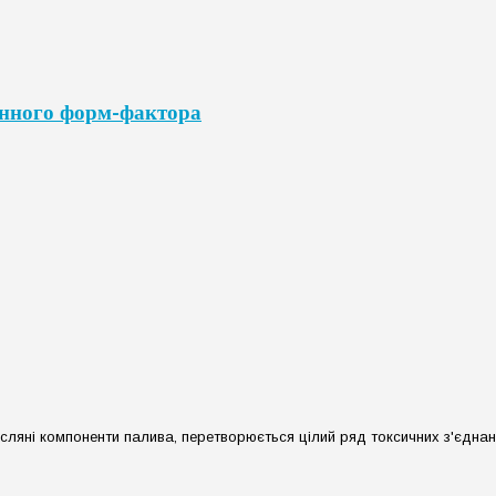
анного форм-фактора
ні компоненти палива, перетворюється цілий ряд токсичних з'єднань, а 