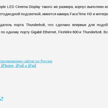
le LED Cinema Display такого же размера, корпус выполнен из
ветодиодной подсветкой, имеется камера FaceTime HD и интегри
тель порта Thunderbolt, что сделано впервые для подобн
по одному порту Gigabit Ethernet, FireWire 800 и Thunderbolt.
продвижении сайтов по России
 iPhone, iPod и iPad
ь?