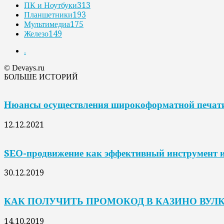
ПК и Ноутбуки
313
Планшетники
193
Мультимедиа
175
Железо
149
.
© Devays.ru
БОЛЬШЕ ИСТОРИЙ
Нюансы осуществления широкоформатной печат
12.12.2021
SEO-продвижение как эффективный инструмент и
30.12.2019
КАК ПОЛУЧИТЬ ПРОМОКОД В КАЗИНО ВУЛ
14.10.2019