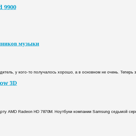
d 9900
нников музыки
тель, у кого-то получалось хорошо, а в основном не очень. Теперь з
low 3D
арту AMD Radeon HD 7870M. Ноутбуки компании Samsung седьмой сери