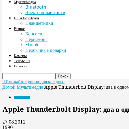
Мультимедиа
Bluetooth
Электронные книги
ПК и Ноутбуки
Планшетники
Разное
Консоли
Периферия
Ebook
Необычные подарки
Камеры
Телефоны
Новости
IT онлайн журнал для каждого
Домой
Мультимедиа
Apple Thunderbolt Display: два в одном
Мультимедиа
Apple Thunderbolt Display: два в одн
27.08.2011
1990