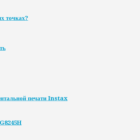
ых точках?
ть
нтальной печати Instax
HG8245H