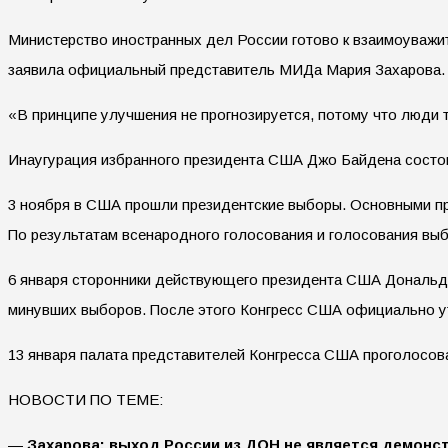
Министерство иностранных дел России готово к взаимоуважи
заявила официальный представитель МИДа Мария Захарова.
«В принципе улучшения не прогнозируется, потому что люди т
Инаугурация избранного президента США Джо Байдена состои
3 ноября в США прошли президентские выборы. Основными пр
По результатам всенародного голосования и голосования выб
6 января сторонники действующего президента США Дональда
минувших выборов. После этого Конгресс США официально ут
13 января палата представителей Конгресса США проголосова
НОВОСТИ ПО ТЕМЕ:
—
Захарова: выход России из ДОН не является демон