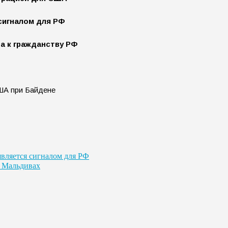
сигналом для РФ
а к гражданству РФ
является сигналом для РФ
а Мальдивах