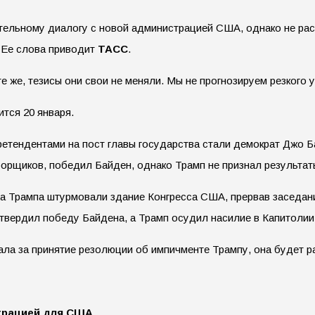
тельному диалогу с новой администрацией США, однако не рас
 Ее слова приводит
ТАСС
.
е же, тезисы они свои не меняли. Мы не прогнозируем резкого 
тся 20 января.
етендентами на пост главы государства стали демократ Джо 
орщиков, победил Байден, однако Трамп не признал результаты
 Трампа штурмовали здание Конгресса США, прервав заседани
вердил победу Байдена, а Трамп осудил насилие в Капитолии
ла за принятие резолюции об импичменте Трампу, она будет р
страцией для США