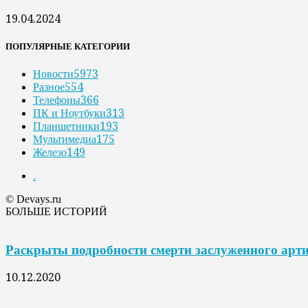
19.04.2024
ПОПУЛЯРНЫЕ КАТЕГОРИИ
Новости
5973
Разное
554
Телефоны
366
ПК и Ноутбуки
313
Планшетники
193
Мультимедиа
175
Железо
149
.
© Devays.ru
БОЛЬШЕ ИСТОРИЙ
Раскрыты подробности смерти заслуженного арт
10.12.2020