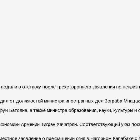
 подали в отставку после трехстороннего заявления по непри
дил от должностей министра иностранных дел Зограба Мнацак
уи Батояна, а также министра образования, науки, культуры и 
экономики Армении Тигран Хачатрян. Соответствующий указ пок
местное заявление о прекращении огня в Нагорном Карабахе с