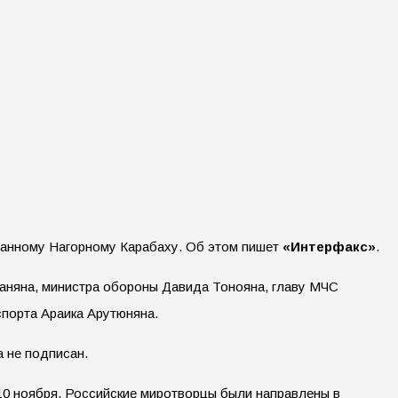
знанному Нагорному Карабаху. Об этом пишет
«Интерфакс»
.
аняна, министра обороны Давида Тонояна, главу МЧС
спорта Араика Арутюняна.
а не подписан.
 10 ноября. Российские миротворцы были направлены в