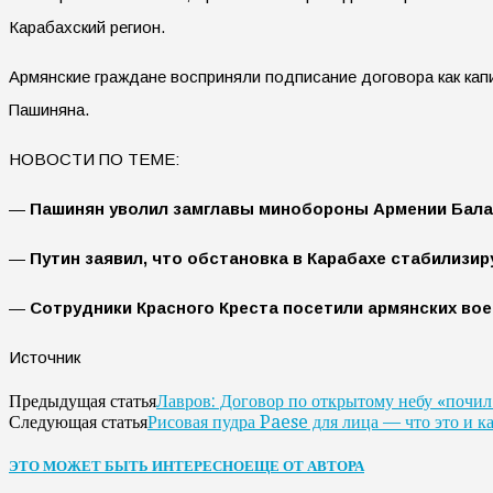
Карабахский регион.
Армянские граждане восприняли подписание договора как капи
Пашиняна.
НОВОСТИ ПО ТЕМЕ:
—
Пашинян уволил замглавы минобороны Армении Бал
—
Путин заявил, что обстановка в Карабахе стабилизир
—
Сотрудники Красного Креста посетили армянских во
Источник
Лавров: Договор по открытому небу «почил
Предыдущая статья
Рисовая пудра Paese для лица — что это и к
Следующая статья
ЭТО МОЖЕТ БЫТЬ ИНТЕРЕСНО
ЕЩЕ ОТ АВТОРА