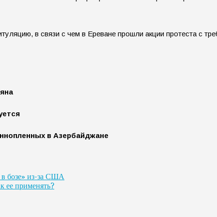
туляцию, в связи с чем в Ереване прошли акции протеста с тр
аяна
уется
еннопленных в Азербайджане
 в бозе» из-за США
ак ее применять?