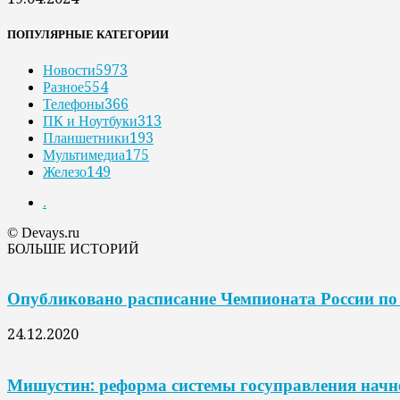
ПОПУЛЯРНЫЕ КАТЕГОРИИ
Новости
5973
Разное
554
Телефоны
366
ПК и Ноутбуки
313
Планшетники
193
Мультимедиа
175
Железо
149
.
© Devays.ru
БОЛЬШЕ ИСТОРИЙ
Опубликовано расписание Чемпионата России п
24.12.2020
Мишустин: реформа системы госуправления начне